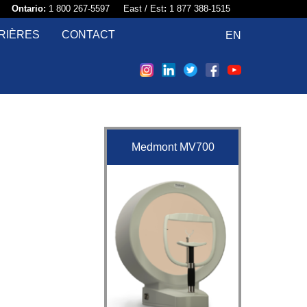
58​
Ontario:
1 800 267-5597 East / Est
:
1 877 388-1515
RIÈRES
CONTACT
EN
Medmont MV700