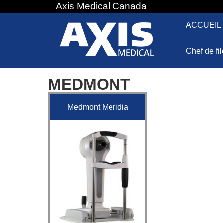
Axis Medical Canada
Jump
to
ACCUEIL
navigation
Chef de fi
MEDMONT
Medmont Meridia