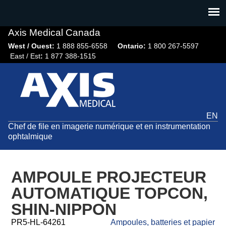
Jump
to
navigation
Axis Medical Canada
West / Ouest:
1 888 855-6558​
Ontario:
1 800 267-5597
East / Est
:
1 877 388-1515
EN
Chef de file en imagerie numérique et en instrumentation
ophtalmique
AMPOULE PROJECTEUR
AUTOMATIQUE TOPCON,
SHIN-NIPPON
PR5-HL-64261
Ampoules, batteries et papier