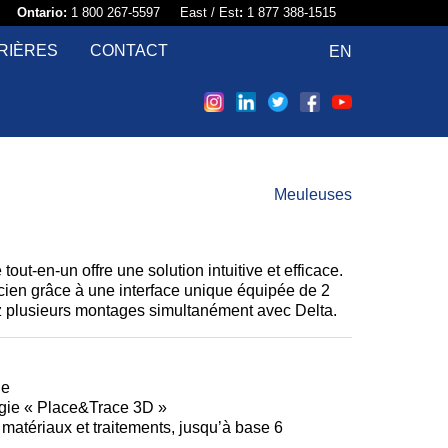
58​
Ontario:
1 800 267-5597 East / Est
:
1 877 388-1515
RIÈRES
CONTACT
EN
Meuleuses
out-en-un offre une solution intuitive et efficace.
pticien grâce à une interface unique équipée de 2
ez plusieurs montages simultanément avec Delta.
ge
logie « Place&Trace 3D »
, matériaux et traitements, jusqu’à base 6