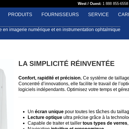
West / Ouest:
1 888 855-65
PRODUITS
FOURNISSEURS
SERVICE
CAR
le en imagerie numérique et en instrumentation ophtalmique
LA SIMPLICITÉ RÉINVENTÉE
Confort, rapidité et précision.
Ce système de taillage t
Concentré d’innovations, elle facilite le travail de l’o
logiciels indépendants. Optimisez votre temps et gér
Un
écran unique
pour toutes les tâches du tailla
Lecture optique
ultra précise grâce à la techno
Capable de traiter et tailler
tous types de verres
Navigation
intuitive et ergonomique