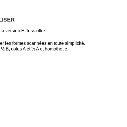
LISER
la version E-Tess offre:
ider les formes scannées en toute simplicité.
 ½ B, cotes A et ½ A et homothétie.