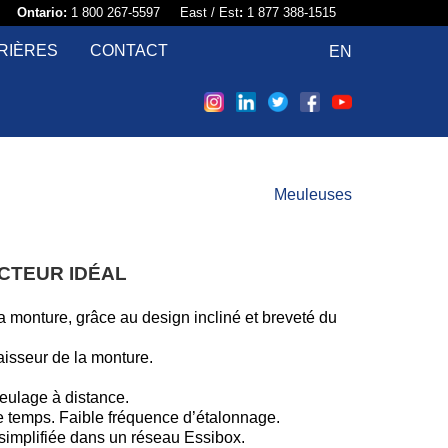
58​
Ontario:
1 800 267-5597 East / Est
:
1 877 388-1515
RIÈRES
CONTACT
EN
Meuleuses
CTEUR IDÉAL
a monture, grâce au design incliné et breveté du
paisseur de la monture.
eulage à distance.
e temps. Faible fréquence d’étalonnage.
 simplifiée dans un réseau Essibox.